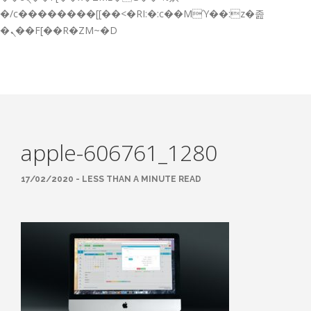
GESTIÓN DE FORMACIÓN EMPRESAS
�/c��������[[��<�RI:�:c��MΎ��:z�졾
�ܢ��F[��R�ZM~�D
NOTICIAS
CONTACTO
CONTACTA CON NOSOTROS
TRABAJA CON NOSOTROS
apple-606761_1280
ACCESO A PLATAFORMAS
CAMPUS VIRTUAL FPE
17/02/2020 - LESS THAN A MINUTE READ