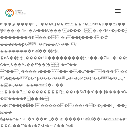
b�>j��)΄��!P�����ԫ��&���;�"k��B�޶�}
��������p�SVT�(w��ę��!j������
��x�;�-
m��@J����nQ+���պ��כ��7�Ma�jf��J��ͱ4j���Ѳ�
撆R��x�ZMz�7v��IW���/d��ٞ�Тז�c�ZM~�ji�� ߒ��sQz�����Ԡ��DW��3�De�n"��M�+/
��������B��:�-�u��IJ���7j�委
CONÓCENOS
���9��p�=�'m��AN�ޭ�=/
��������B��:�-
QUIENES SOMOS
�n&������nUf���������q��x�ZM~�
c�
QUÉ HACEMOS
Ϲ�+,&��Ὰܢ��F[��(�1�*"��
ϒ��"J����ԧ�����<�;�b"�� ���"j�����ܢ��F
CURSOS GRATIS
,�!q�� қ�*]/���؝�2��7�SMc�s"���ޭ�DQ/
SERVICIOS
�应�ܢ��F_��!� :�s"��
����7`��������F��+�SVT�n"��IJ����nQ
PLATAFORMA EDUCATIVA QE
�应����B ��4�
CURSOS DE ESPECIALIZACIÓN
w�D"��IJ�׭�-`������S��9�Dr�ji��EJ߅��gJ�
CERTIFICADOS DE PROFESIONALIDAD
应��
矁[��x�ZM~�n"��IB؃��!'����Тѕ��+��(m��IK�ʭ�/|
PREPARACIÓN GRADUADO EN ESO
��ϐܢ��F[��x�ZMz�G�� %嬩