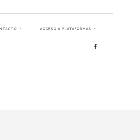
c�� Ϲ�+,&��Ὰܢ��F[��(�1�*"��
NTACTO
ACCESO A PLATAFORMAS