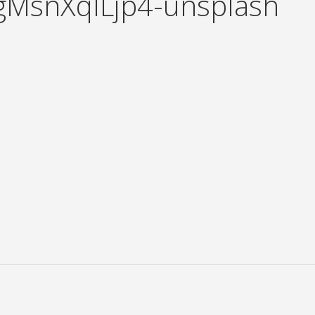
gMsnXqILjp4-unsplash