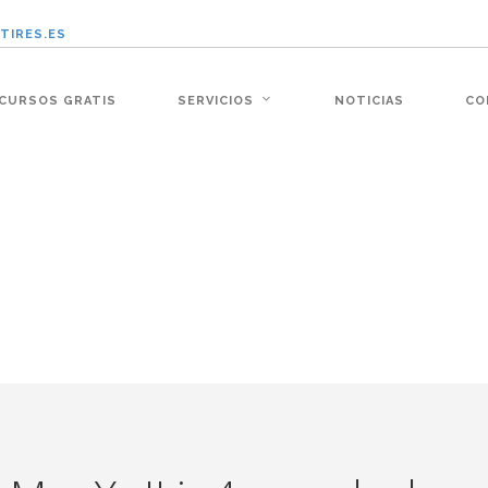
TIRES.ES
:�-�n&������nUf���������q��x�ZM~�
CURSOS GRATIS
SERVICIOS
NOTICIAS
CO
�!� :�s"��
׭�-`������S��9�Dr�ji��EJ߅��gJ�应��