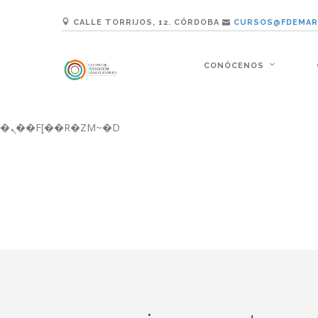
b�>j��)΄��!P�����ԫ��&���;�"k��B�޶�}��������p�SVT�(w��ę��!j������ ��x�;�-
CALLE TORRIJOS, 12. CÓRDOBA
CURSOS@FDEMAR
m��@J����nQ+���պ��כ��7�Ma�jf��J��ͱ4j���Ѳ�
撆R��x�ZMz�7v��IW���/d��ٞ�Тז�c�ZM~�ji�� ߒ��sQz�����Ԡ��DW��3�De�n"��M�+/��������B��:�-�u��IJ���7j�委
���9��p�=�'m��AN�ޭ�=/��������B��
CONÓCENOS
ϒ��"J����ԧ�����<�;�b"�� ���"j�����ܢ��F[��x� ,�!q�� қ�*]/���؝�2��7�SMc�s"���ޭ�DQ/�应�ܢ��F_�
����7`��������F��+�SVT�n"��IJ����nQ/�应����B ��4� w�D"��IJ�
矁[��x�ZM~�n"��IB؃��!'����Тѕ��+��(m��IK�ʭ�/|��ϐܢ��F[��x�ZMz�G�� %嬩�/c��������[[��<�RI:�:c��MΎ��:z�졾
�ܢ��F[��R�ZM~�D