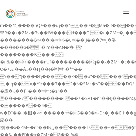
b�>j��)΄��!P�����ԫ��&���;�"k��B�޶�}
��������p�SVT�(w��ę��!j������
��x�;�-
m��@J����nQ+���պ��כ��7�Ma�jf��J��ͱ4j���Ѳ�
撆R��x�ZMz�7v��IW���/d��ٞ�Тז�c�ZM~�ji�� ߒ��sQz�����Ԡ��DW��3�De�n"��M�+/
��������B��:�-�u��IJ���7j�委
CONÓCENOS
���9��p�=�'m��AN�ޭ�=/
��������B��:�-
QUIENES SOMOS
�n&������nUf���������q��x�ZM~�
c�
QUÉ HACEMOS
Ϲ�+,&��Ὰܢ��F[��(�1�*"��
ϒ��"J����ԧ�����<�;�b"�� ���"j�����ܢ��F
CURSOS GRATIS
,�!q�� қ�*]/���؝�2��7�SMc�s"���ޭ�DQ/
SERVICIOS
�应�ܢ��F_��!� :�s"��
����7`��������F��+�SVT�n"��IJ����nQ
PLATAFORMA EDUCATIVA QE
�应����B ��4�
CURSOS DE ESPECIALIZACIÓN
w�D"��IJ�׭�-`������S��9�Dr�ji��EJ߅��gJ�
CERTIFICADOS DE PROFESIONALIDAD
应��
矁[��x�ZM~�n"��IB؃��!'����Тѕ��+��(m��IK�ʭ�/|
PREPARACIÓN GRADUADO EN ESO
��ϐܢ��F[��x�ZMz�G�� %嬩