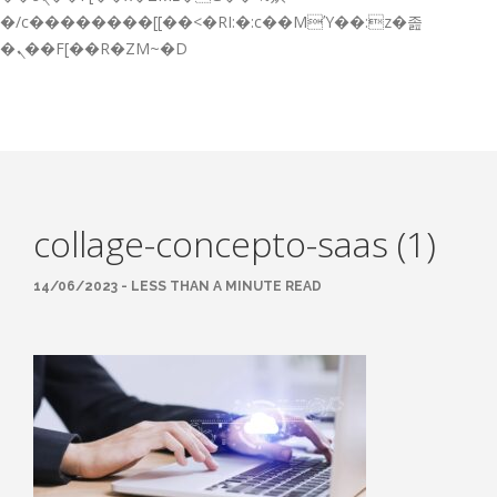
GESTIÓN DE FORMACIÓN EMPRESAS
�/c��������[[��<�RI:�:c��MΎ��:z�졾
�ܢ��F[��R�ZM~�D
NOTICIAS
CONTACTO
CONTACTA CON NOSOTROS
TRABAJA CON NOSOTROS
collage-concepto-saas (1)
ACCESO A PLATAFORMAS
CAMPUS VIRTUAL FPE
14/06/2023 - LESS THAN A MINUTE READ