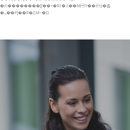
GESTIÓN DE FORMACIÓN EMPRESAS
�/c��������[[��<�RI:�:c��MΎ��:z�졾
�ܢ��F[��R�ZM~�D
NOTICIAS
CONTACTO
CONTACTA CON NOSOTROS
TRABAJA CON NOSOTROS
ACCESO A PLATAFORMAS
CAMPUS VIRTUAL FPE