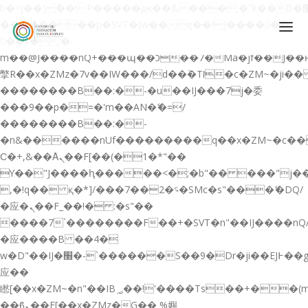
b�>j��)΄��!P�����ԫ��&���;�"k��B�޶�}
��������p�SVT�(w��ę��!j������
��x�;�-
m��@J����nQ+���պ��כ��7�Ma�jf��J��ͱ4j���Ѳ�
撆R��x�ZMz�7v��IW���/d��ٞ�Тז�c�ZM~�ji�� ߒ��sQz�����Ԡ��DW��3�De�n"��M�+/
��������B��:�-�u��IJ���7j�委
CONÓCENOS
���9��p�=�'m��AN�ޭ�=/
��������B��:�-
QUIENES SOMOS
�n&������nUf���������q��x�ZM~�
c�
QUÉ HACEMOS
Ϲ�+,&��Ὰܢ��F[��(�1�*"��
ϒ��"J����ԧ�����<�;�b"�� ���"j�����ܢ��F
CURSOS GRATIS
,�!q�� қ�*]/���؝�2��7�SMc�s"���ޭ�DQ/
SERVICIOS
�应�ܢ��F_��!� :�s"��
����7`��������F��+�SVT�n"��IJ����nQ
PLATAFORMA EDUCATIVA QE
�应����B ��4�
CURSOS DE ESPECIALIZACIÓN
w�D"��IJ�׭�-`������S��9�Dr�ji��EJ߅��gJ�
CERTIFICADOS DE PROFESIONALIDAD
应��
矁[��x�ZM~�n"��IB؃��!'����Тѕ��+��(m��IK�ʭ�/|
PREPARACIÓN GRADUADO EN ESO
��ϐܢ��F[��x�ZMz�G�� %嬩