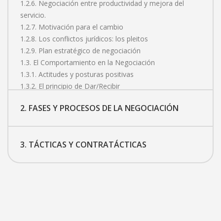
1.2.6. Negociación entre productividad y mejora del
servicio.
1.2.7. Motivación para el cambio
1.2.8. Los conflictos jurídicos: los pleitos
1.2.9. Plan estratégico de negociación
1.3. El Comportamiento en la Negociación
1.3.1. Actitudes y posturas positivas
1.3.2. El principio de Dar/Recibir
1.3.3. Cómo influenciar a la otra parte
2. FASES Y PROCESOS DE LA NEGOCIACIÓN
1.3.4. Motivar
1.3.5. Condicionar
1.3.6. Manipular
3. TÁCTICAS Y CONTRATÁCTICAS
1.3.7. Descripción del principio Dar-Recibir
1.3.8. Definición de roles dentro del proceso de
negociación.
1.4. La Persuasión
1.4.1. La introducción
1.4.2. La coacción
1.4.3. La incitación