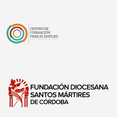
1.4.4. La instrucción
1.4.5. La persuasión
1.5. Los Diez Principios Fundamentales de la
Negociación
1.5.1. Intentar evitar la negociación
1.5.2. Estar preparados
1.5.3. Que la otra parte sea la que haga el trabajo
1.5.4. Utilicemos nuestra fuerza, al principio, con
suavidad
1.5.5. Que compitan ellos
1.5.6. Dejémonos cierto margen de maniobra
1.5.7. Mantengamos nuestra integridad y credibilidad
1.5.8. Escuchemos en vez de hablar
1.5.9. Mantengámonos en contacto con sus
expectativas
1.5.10. Que se familiaricen con nuestras grandes ideas