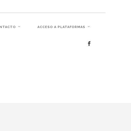
c�� Ϲ�+,&��Ὰܢ��F[��(�1�*"��
NTACTO
ACCESO A PLATAFORMAS