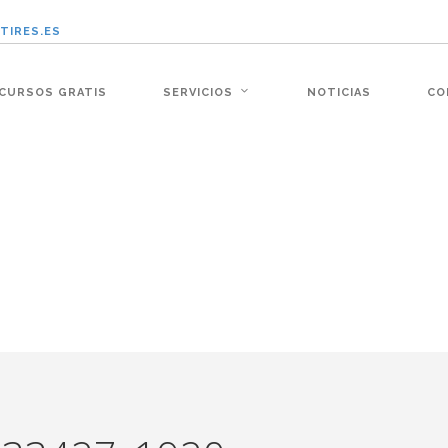
TIRES.ES
:�-�n&������nUf���������q��x�ZM~�
CURSOS GRATIS
SERVICIOS
NOTICIAS
CO
�!� :�s"��
׭�-`������S��9�Dr�ji��EJ߅��gJ�应��