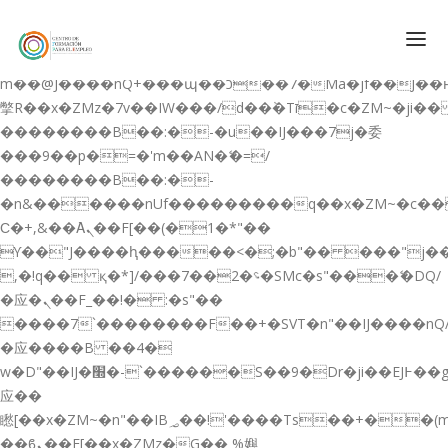
b�>j��)΄��!P�����ԫ��&���;�"k��B�޶�}
��������p�SVT�(w��ę��!j������
��x�;�-
m��@J����nQ+���պ��כ��7�Ma�jf��J��ͱ4j���Ѳ�
撆R��x�ZMz�7v��IW���/d��ٞ�Тז�c�ZM~�ji�� ߒ��sQz�����Ԡ��DW��3�De�n"��M�+/
��������B��:�-�u��IJ���7j�委
CONÓCENOS
���9��p�=�'m��AN�ޭ�=/
��������B��:�-
QUIENES SOMOS
�n&������nUf���������q��x�ZM~�
c�
QUÉ HACEMOS
Ϲ�+,&��Ὰܢ��F[��(�1�*"��
ϒ��"J����ԧ�����<�;�b"�� ���"j�����ܢ��F
CURSOS GRATIS
,�!q�� қ�*]/���؝�2��7�SMc�s"���ޭ�DQ/
SERVICIOS
�应�ܢ��F_��!� :�s"��
����7`��������F��+�SVT�n"��IJ����nQ
PLATAFORMA EDUCATIVA QE
�应����B ��4�
CURSOS DE ESPECIALIZACIÓN
w�D"��IJ�׭�-`������S��9�Dr�ji��EJ߅��gJ�
CERTIFICADOS DE PROFESIONALIDAD
应��
矁[��x�ZM~�n"��IB؃��!'����Тѕ��+��(m��IK�ʭ�/|
PREPARACIÓN GRADUADO EN ESO
��ϐܢ��F[��x�ZMz�G�� %嬩