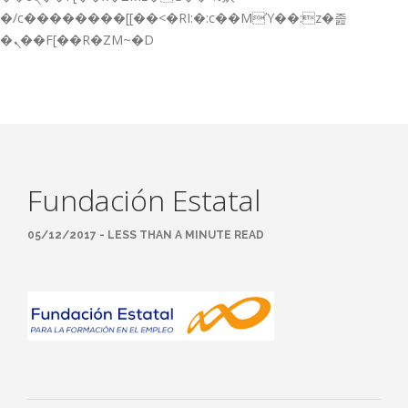
GESTIÓN DE FORMACIÓN EMPRESAS
�/c��������[[��<�RI:�:c��MΎ��:z�졾
�ܢ��F[��R�ZM~�D
NOTICIAS
CONTACTO
CONTACTA CON NOSOTROS
TRABAJA CON NOSOTROS
Fundación Estatal
ACCESO A PLATAFORMAS
CAMPUS VIRTUAL FPE
05/12/2017 - LESS THAN A MINUTE READ