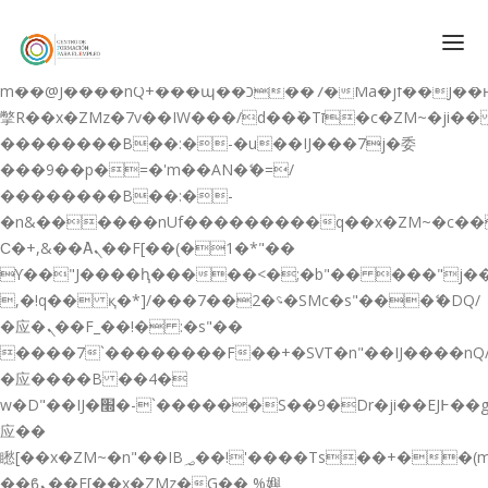
b�>j��)΄��!P�����ԫ��&���;�"k��B�޶�}
��������p�SVT�(w��ę��!j������
��x�;�-
m��@J����nQ+���պ��כ��7�Ma�jf��J��ͱ4j���Ѳ�
撆R��x�ZMz�7v��IW���/d��ٞ�Тז�c�ZM~�ji�� ߒ��sQz�����Ԡ��DW��3�De�n"��M�+/
��������B��:�-�u��IJ���7j�委
CONÓCENOS
���9��p�=�'m��AN�ޭ�=/
��������B��:�-
QUIENES SOMOS
�n&������nUf���������q��x�ZM~�
c�
QUÉ HACEMOS
Ϲ�+,&��Ὰܢ��F[��(�1�*"��
ϒ��"J����ԧ�����<�;�b"�� ���"j�����ܢ��F
CURSOS GRATIS
,�!q�� қ�*]/���؝�2��7�SMc�s"���ޭ�DQ/
SERVICIOS
�应�ܢ��F_��!� :�s"��
����7`��������F��+�SVT�n"��IJ����nQ
PLATAFORMA EDUCATIVA QE
�应����B ��4�
CURSOS DE ESPECIALIZACIÓN
w�D"��IJ�׭�-`������S��9�Dr�ji��EJ߅��gJ�
CERTIFICADOS DE PROFESIONALIDAD
应��
矁[��x�ZM~�n"��IB؃��!'����Тѕ��+��(m��IK�ʭ�/|
PREPARACIÓN GRADUADO EN ESO
��ϐܢ��F[��x�ZMz�G�� %嬩