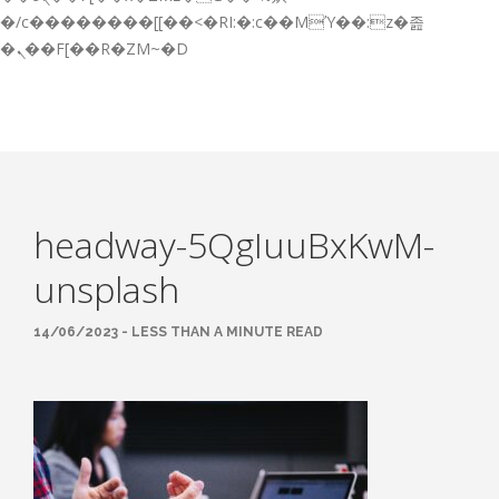
GESTIÓN DE FORMACIÓN EMPRESAS
�/c��������[[��<�RI:�:c��MΎ��:z�졾
�ܢ��F[��R�ZM~�D
NOTICIAS
CONTACTO
CONTACTA CON NOSOTROS
TRABAJA CON NOSOTROS
headway-5QgIuuBxKwM-
ACCESO A PLATAFORMAS
unsplash
CAMPUS VIRTUAL FPE
14/06/2023 - LESS THAN A MINUTE READ