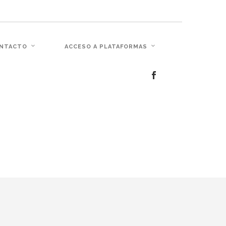
c�� Ϲ�+,&��Ὰܢ��F[��(�1�*"��
NTACTO
ACCESO A PLATAFORMAS