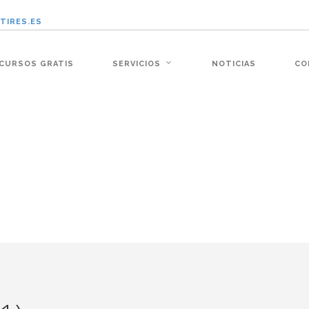
TIRES.ES
:�-�n&������nUf���������q��x�ZM~�
CURSOS GRATIS
SERVICIOS
NOTICIAS
CO
�!� :�s"��
׭�-`������S��9�Dr�ji��EJ߅��gJ�应��