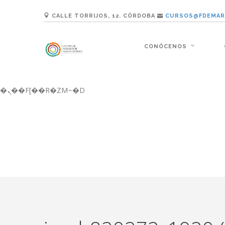
b�>j��)΄��!P�����ԫ��&���;�"k��B�޶�}��������p�SVT�(w��ę��!j������ ��x�;�-
CALLE TORRIJOS, 12. CÓRDOBA
CURSOS@FDEMAR
m��@J����nQ+���պ��כ��7�Ma�jf��J��ͱ4j���Ѳ�
撆R��x�ZMz�7v��IW���/d��ٞ�Тז�c�ZM~�ji�� ߒ��sQz�����Ԡ��DW��3�De�n"��M�+/��������B��:�-�u��IJ���7j�委
���9��p�=�'m��AN�ޭ�=/��������B��
CONÓCENOS
ϒ��"J����ԧ�����<�;�b"�� ���"j�����ܢ��F[��x� ,�!q�� қ�*]/���؝�2��7�SMc�s"���ޭ�DQ/�应�ܢ��F_�
����7`��������F��+�SVT�n"��IJ����nQ/�应����B ��4� w�D"��IJ�
矁[��x�ZM~�n"��IB؃��!'����Тѕ��+��(m��IK�ʭ�/|��ϐܢ��F[��x�ZMz�G�� %嬩�/c��������[[��<�RI:�:c��MΎ��:z�졾
�ܢ��F[��R�ZM~�D