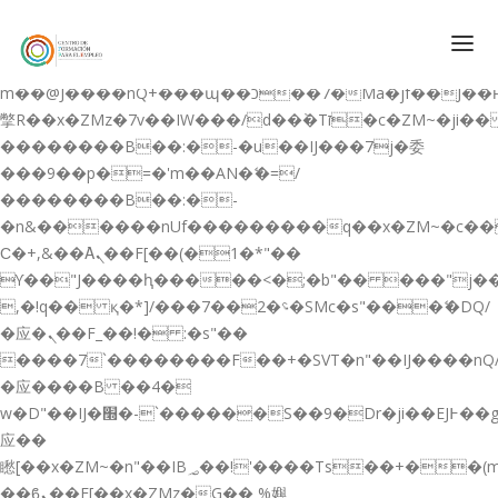
b�>j��)΄��!P�����ԫ��&���;�"k��B�޶�}
��������p�SVT�(w��ę��!j������
��x�;�-
m��@J����nQ+���պ��כ��7�Ma�jf��J��ͱ4j���Ѳ�
撆R��x�ZMz�7v��IW���/d��ٞ�Тז�c�ZM~�ji�� ߒ��sQz�����Ԡ��DW��3�De�n"��M�+/
��������B��:�-�u��IJ���7j�委
CONÓCENOS
���9��p�=�'m��AN�ޭ�=/
��������B��:�-
QUIENES SOMOS
�n&������nUf���������q��x�ZM~�
c�
QUÉ HACEMOS
Ϲ�+,&��Ὰܢ��F[��(�1�*"��
ϒ��"J����ԧ�����<�;�b"�� ���"j�����ܢ��F
CURSOS GRATIS
,�!q�� қ�*]/���؝�2��7�SMc�s"���ޭ�DQ/
SERVICIOS
�应�ܢ��F_��!� :�s"��
����7`��������F��+�SVT�n"��IJ����nQ
PLATAFORMA EDUCATIVA QE
�应����B ��4�
CURSOS DE ESPECIALIZACIÓN
w�D"��IJ�׭�-`������S��9�Dr�ji��EJ߅��gJ�
CERTIFICADOS DE PROFESIONALIDAD
应��
矁[��x�ZM~�n"��IB؃��!'����Тѕ��+��(m��IK�ʭ�/|
PREPARACIÓN GRADUADO EN ESO
��ϐܢ��F[��x�ZMz�G�� %嬩