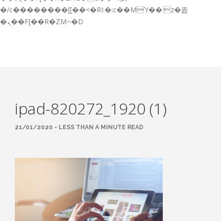
GESTIÓN DE FORMACIÓN EMPRESAS
�/c��������[[��<�RI:�:c��MΎ��:z�졾
�ܢ��F[��R�ZM~�D
NOTICIAS
CONTACTO
CONTACTA CON NOSOTROS
TRABAJA CON NOSOTROS
ipad-820272_1920 (1)
ACCESO A PLATAFORMAS
CAMPUS VIRTUAL FPE
21/01/2020 - LESS THAN A MINUTE READ