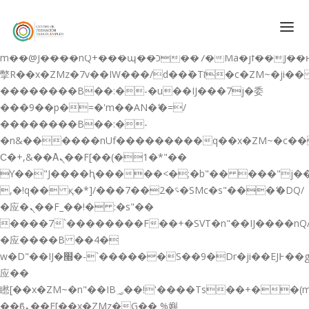
b�>j��)΄��!P�����ԫ��&���;�"k��B�޶�}
��������p�SVT�(w��ę��!j������
��x�;�-
m��@J����nQ+���պ��כ��7�Ma�jf��J��ͱ4j���Ѳ�
撆R��x�ZMz�7v��IW���/d��ٞ�Тז�c�ZM~�ji�� ߒ��sQz�����Ԡ��DW��3�De�n"��M�+/
��������B��:�-�u��IJ���7j�委
CONÓCENOS
���9��p�=�'m��AN�ޭ�=/
��������B��:�-
QUIENES SOMOS
�n&������nUf���������q��x�ZM~�
c�
QUÉ HACEMOS
Ϲ�+,&��Ὰܢ��F[��(�1�*"��
ϒ��"J����ԧ�����<�;�b"�� ���"j�����ܢ��F
CURSOS GRATIS
,�!q�� қ�*]/���؝�2��7�SMc�s"���ޭ�DQ/
SERVICIOS
�应�ܢ��F_��!� :�s"��
����7`��������F��+�SVT�n"��IJ����nQ
PLATAFORMA EDUCATIVA QE
�应����B ��4�
CURSOS DE ESPECIALIZACIÓN
w�D"��IJ�׭�-`������S��9�Dr�ji��EJ߅��gJ�
CERTIFICADOS DE PROFESIONALIDAD
应��
矁[��x�ZM~�n"��IB؃��!'����Тѕ��+��(m��IK�ʭ�/|
PREPARACIÓN GRADUADO EN ESO
��ϐܢ��F[��x�ZMz�G�� %嬩