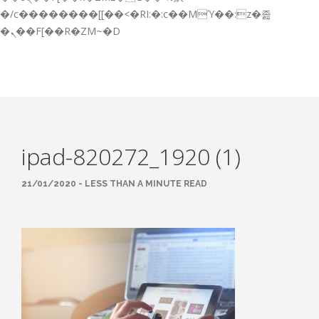
GESTIÓN DE FORMACIÓN EMPRESAS
�/c��������[[��<�RI:�:c��MΎ��:z�졾
�ܢ��F[��R�ZM~�D
NOTICIAS
CONTACTO
CONTACTA CON NOSOTROS
TRABAJA CON NOSOTROS
ipad-820272_1920 (1)
ACCESO A PLATAFORMAS
CAMPUS VIRTUAL FPE
21/01/2020 - LESS THAN A MINUTE READ