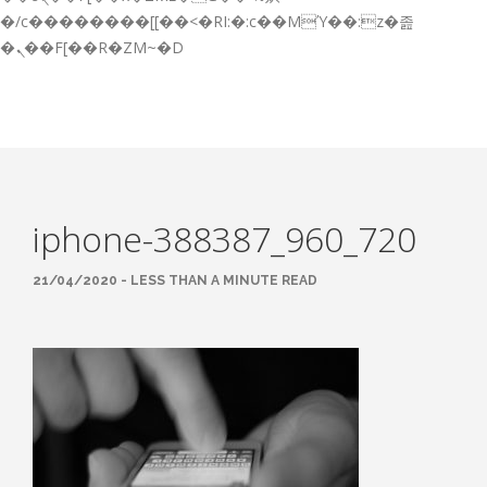
GESTIÓN DE FORMACIÓN EMPRESAS
�/c��������[[��<�RI:�:c��MΎ��:z�졾
�ܢ��F[��R�ZM~�D
NOTICIAS
CONTACTO
CONTACTA CON NOSOTROS
TRABAJA CON NOSOTROS
iphone-388387_960_720
ACCESO A PLATAFORMAS
CAMPUS VIRTUAL FPE
21/04/2020 - LESS THAN A MINUTE READ