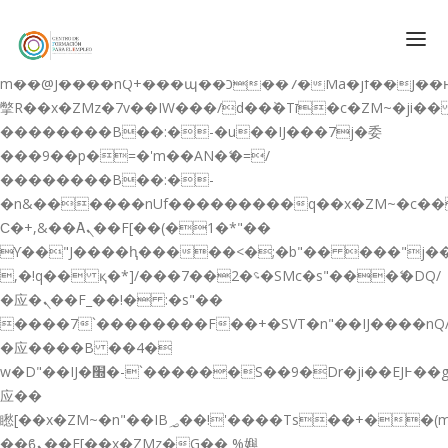
b�>j��)΄��!P�����ԫ��&���;�"k��B�޶�}
��������p�SVT�(w��ę��!j������
��x�;�-
m��@J����nQ+���պ��כ��7�Ma�jf��J��ͱ4j���Ѳ�
撆R��x�ZMz�7v��IW���/d��ٞ�Тז�c�ZM~�ji�� ߒ��sQz�����Ԡ��DW��3�De�n"��M�+/
��������B��:�-�u��IJ���7j�委
CONÓCENOS
���9��p�=�'m��AN�ޭ�=/
��������B��:�-
QUIENES SOMOS
�n&������nUf���������q��x�ZM~�
c�
QUÉ HACEMOS
Ϲ�+,&��Ὰܢ��F[��(�1�*"��
ϒ��"J����ԧ�����<�;�b"�� ���"j�����ܢ��F
CURSOS GRATIS
,�!q�� қ�*]/���؝�2��7�SMc�s"���ޭ�DQ/
SERVICIOS
�应�ܢ��F_��!� :�s"��
����7`��������F��+�SVT�n"��IJ����nQ
PLATAFORMA EDUCATIVA QE
�应����B ��4�
CURSOS DE ESPECIALIZACIÓN
w�D"��IJ�׭�-`������S��9�Dr�ji��EJ߅��gJ�
CERTIFICADOS DE PROFESIONALIDAD
应��
矁[��x�ZM~�n"��IB؃��!'����Тѕ��+��(m��IK�ʭ�/|
PREPARACIÓN GRADUADO EN ESO
��ϐܢ��F[��x�ZMz�G�� %嬩