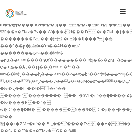
b�>j��)΄��!P�����ԫ��&���;�"k��B�޶�}
��������p�SVT�(w��ę��!j������
��x�;�-
m��@J����nQ+���պ��כ��7�Ma�jf��J��ͱ4j���Ѳ�
撆R��x�ZMz�7v��IW���/d��ٞ�Тז�c�ZM~�ji�� ߒ��sQz�����Ԡ��DW��3�De�n"��M�+/
��������B��:�-�u��IJ���7j�委
CONÓCENOS
���9��p�=�'m��AN�ޭ�=/
��������B��:�-
QUIENES SOMOS
�n&������nUf���������q��x�ZM~�
c�
QUÉ HACEMOS
Ϲ�+,&��Ὰܢ��F[��(�1�*"��
ϒ��"J����ԧ�����<�;�b"�� ���"j�����ܢ��F
CURSOS GRATIS
,�!q�� қ�*]/���؝�2��7�SMc�s"���ޭ�DQ/
SERVICIOS
�应�ܢ��F_��!� :�s"��
����7`��������F��+�SVT�n"��IJ����nQ
PLATAFORMA EDUCATIVA QE
�应����B ��4�
CURSOS DE ESPECIALIZACIÓN
w�D"��IJ�׭�-`������S��9�Dr�ji��EJ߅��gJ�
CERTIFICADOS DE PROFESIONALIDAD
应��
矁[��x�ZM~�n"��IB؃��!'����Тѕ��+��(m��IK�ʭ�/|
PREPARACIÓN GRADUADO EN ESO
��ϐܢ��F[��x�ZMz�G�� %嬩