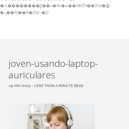
GESTIÓN DE FORMACIÓN EMPRESAS
�/c��������[[��<�RI:�:c��MΎ��:z�졾
�ܢ��F[��R�ZM~�D
NOTICIAS
CONTACTO
CONTACTA CON NOSOTROS
TRABAJA CON NOSOTROS
joven-usando-laptop-
ACCESO A PLATAFORMAS
auriculares
CAMPUS VIRTUAL FPE
19/06/2023 - LESS THAN A MINUTE READ