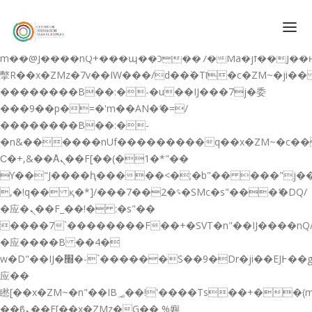
b�>j��)΄��!P�����ԫ��&���;�"k��B�޶�}
��������p�SVT�(w��ę��!j������
��x�;�-
m��@J����nQ+���պ��כ��7�Ma�jf��J��ͱ4j���Ѳ�
撆R��x�ZMz�7v��IW���/d��ٞ�Тז�c�ZM~�ji�� ߒ��sQz�����Ԡ��DW��3�De�n"��M�+/
��������B��:�-�u��IJ���7j�委
CONÓCENOS
���9��p�=�'m��AN�ޭ�=/
��������B��:�-
QUIENES SOMOS
�n&������nUf���������q��x�ZM~�
c�
QUÉ HACEMOS
Ϲ�+,&��Ὰܢ��F[��(�1�*"��
ϒ��"J����ԧ�����<�;�b"�� ���"j�����ܢ��F
CURSOS GRATIS
,�!q�� қ�*]/���؝�2��7�SMc�s"���ޭ�DQ/
SERVICIOS
�应�ܢ��F_��!� :�s"��
����7`��������F��+�SVT�n"��IJ����nQ
PLATAFORMA EDUCATIVA QE
�应����B ��4�
CURSOS DE ESPECIALIZACIÓN
w�D"��IJ�׭�-`������S��9�Dr�ji��EJ߅��gJ�
CERTIFICADOS DE PROFESIONALIDAD
应��
矁[��x�ZM~�n"��IB؃��!'����Тѕ��+��(m��IK�ʭ�/|
PREPARACIÓN GRADUADO EN ESO
��ϐܢ��F[��x�ZMz�G�� %嬩