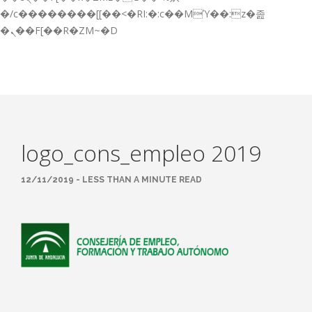
GESTIÓN DE FORMACIÓN EMPRESAS
�/c��������[[��<�RI:�:c��MΎ��:z�졾
�ܢ��F[��R�ZM~�D
NOTICIAS
CONTACTO
CONTACTA CON NOSOTROS
TRABAJA CON NOSOTROS
logo_cons_empleo 2019
ACCESO A PLATAFORMAS
CAMPUS VIRTUAL FPE
12/11/2019 - LESS THAN A MINUTE READ