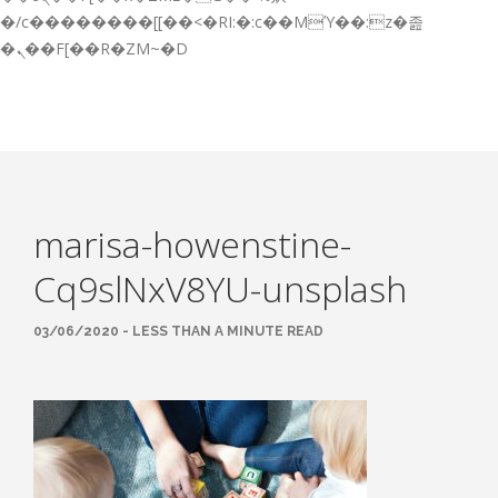
GESTIÓN DE FORMACIÓN EMPRESAS
�/c��������[[��<�RI:�:c��MΎ��:z�졾
�ܢ��F[��R�ZM~�D
NOTICIAS
CONTACTO
CONTACTA CON NOSOTROS
TRABAJA CON NOSOTROS
marisa-howenstine-
ACCESO A PLATAFORMAS
Cq9slNxV8YU-unsplash
CAMPUS VIRTUAL FPE
03/06/2020 - LESS THAN A MINUTE READ