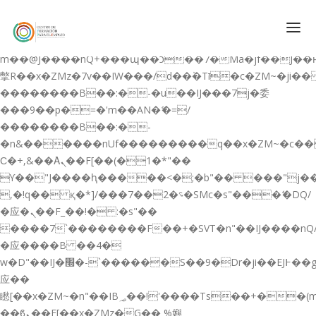
b�>j��)΄��!P�����ԫ��&���;�"k��B�޶�}
��������p�SVT�(w��ę��!j������
��x�;�-
m��@J����nQ+���պ��כ��7�Ma�jf��J��ͱ4j���Ѳ�
撆R��x�ZMz�7v��IW���/d��ٞ�Тז�c�ZM~�ji�� ߒ��sQz�����Ԡ��DW��3�De�n"��M�+/
��������B��:�-�u��IJ���7j�委
CONÓCENOS
���9��p�=�'m��AN�ޭ�=/
��������B��:�-
QUIENES SOMOS
�n&������nUf���������q��x�ZM~�
c�
QUÉ HACEMOS
Ϲ�+,&��Ὰܢ��F[��(�1�*"��
ϒ��"J����ԧ�����<�;�b"�� ���"j�����ܢ��F
CURSOS GRATIS
,�!q�� қ�*]/���؝�2��7�SMc�s"���ޭ�DQ/
SERVICIOS
�应�ܢ��F_��!� :�s"��
����7`��������F��+�SVT�n"��IJ����nQ
PLATAFORMA EDUCATIVA QE
�应����B ��4�
CURSOS DE ESPECIALIZACIÓN
w�D"��IJ�׭�-`������S��9�Dr�ji��EJ߅��gJ�
CERTIFICADOS DE PROFESIONALIDAD
应��
矁[��x�ZM~�n"��IB؃��!'����Тѕ��+��(m��IK�ʭ�/|
PREPARACIÓN GRADUADO EN ESO
��ϐܢ��F[��x�ZMz�G�� %嬩