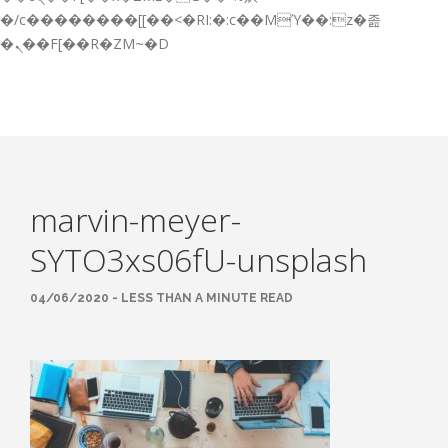
GESTIÓN DE FORMACIÓN EMPRESAS
�/c��������[[��<�RI:�:c��MΎ��:z�졾
�ܢ��F[��R�ZM~�D
NOTICIAS
CONTACTO
CONTACTA CON NOSOTROS
TRABAJA CON NOSOTROS
marvin-meyer-
ACCESO A PLATAFORMAS
SYTO3xs06fU-unsplash
CAMPUS VIRTUAL FPE
04/06/2020 - LESS THAN A MINUTE READ