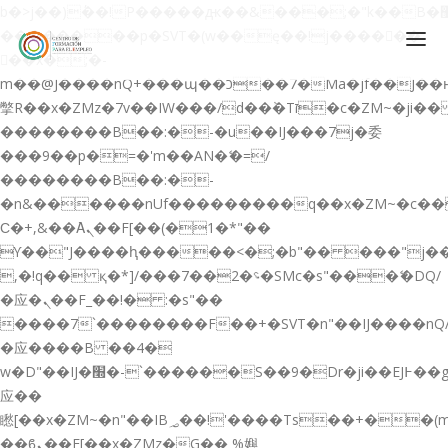
b�>j��)΄��!P�����ԫ��&���;�"k��B�޶�}
��������p�SVT�(w��ę��!j������
��x�;�-
m��@J����nQ+���պ��כ��7�Ma�jf��J��ͱ4j���Ѳ�
撆R��x�ZMz�7v��IW���/d��ٞ�Тז�c�ZM~�ji�� ߒ��sQz�����Ԡ��DW��3�De�n"��M�+/
��������B��:�-�u��IJ���7j�委
CONÓCENOS
���9��p�=�'m��AN�ޭ�=/
��������B��:�-
QUIENES SOMOS
�n&������nUf���������q��x�ZM~�
c�
QUÉ HACEMOS
Ϲ�+,&��Ὰܢ��F[��(�1�*"��
ϒ��"J����ԧ�����<�;�b"�� ���"j�����ܢ��F
CURSOS GRATIS
,�!q�� қ�*]/���؝�2��7�SMc�s"���ޭ�DQ/
SERVICIOS
�应�ܢ��F_��!� :�s"��
����7`��������F��+�SVT�n"��IJ����nQ
PLATAFORMA EDUCATIVA QE
�应����B ��4�
CURSOS DE ESPECIALIZACIÓN
w�D"��IJ�׭�-`������S��9�Dr�ji��EJ߅��gJ�
CERTIFICADOS DE PROFESIONALIDAD
应��
矁[��x�ZM~�n"��IB؃��!'����Тѕ��+��(m��IK�ʭ�/|
PREPARACIÓN GRADUADO EN ESO
��ϐܢ��F[��x�ZMz�G�� %嬩