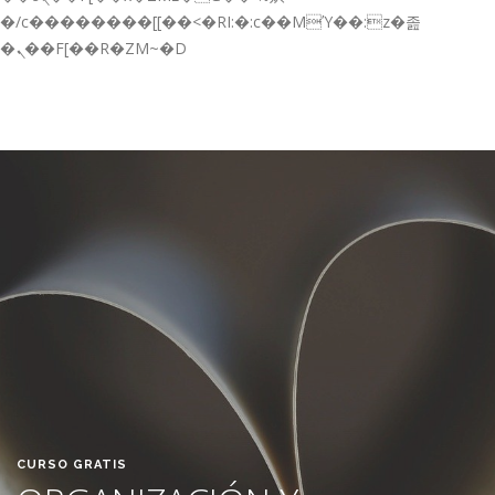
GESTIÓN DE FORMACIÓN EMPRESAS
�/c��������[[��<�RI:�:c��MΎ��:z�졾
�ܢ��F[��R�ZM~�D
NOTICIAS
CONTACTO
CONTACTA CON NOSOTROS
TRABAJA CON NOSOTROS
ACCESO A PLATAFORMAS
CAMPUS VIRTUAL FPE
CURSO GRATIS