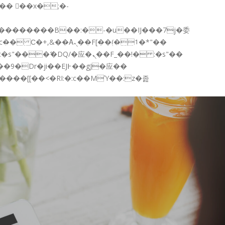
c�� Ϲ�+,&��Ὰܢ��F[��(�1�*"��
NTACTO
ACCESO A PLATAFORMAS