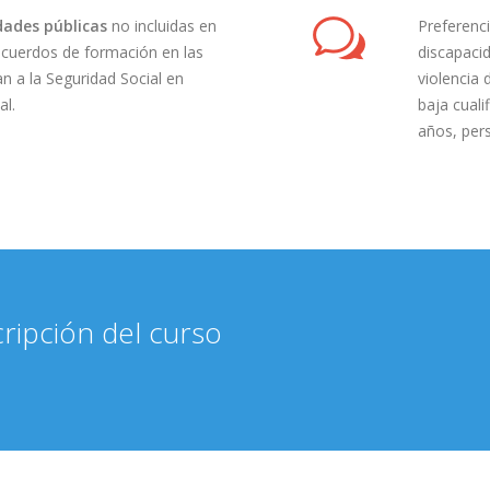
ades públicas
no incluidas en
Preferenci
 acuerdos de formación en las
discapacid
an a la Seguridad Social en
violencia
al.
baja cuali
años, per
ripción del curso