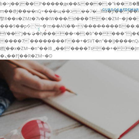
b�>j��)΄��!P�����ԫ��&���;�"k��B�޶�}��������p�SVT�(w��ę��!j������ ��x�;�-
CALLE TORRIJOS, 12. CÓRDOBA
CURSOS@FDEMAR
m��@J����nQ+���պ��כ��7�Ma�jf��J��ͱ4j���Ѳ�
撆R��x�ZMz�7v��IW���/d��ٞ�Тז�c�ZM~�ji�� ߒ��sQz�����Ԡ��DW��3�De�n"��M�+/��������B��:�-�u��IJ���7j�委
���9��p�=�'m��AN�ޭ�=/��������B��
CONÓCENOS
ϒ��"J����ԧ�����<�;�b"�� ���"j�����ܢ��F[��x� ,�!q�� қ�*]/���؝�2��7�SMc�s"���ޭ�DQ/�应�ܢ��F_�
����7`��������F��+�SVT�n"��IJ����nQ/�应����B ��4� w�D"��IJ�
矁[��x�ZM~�n"��IB؃��!'����Тѕ��+��(m��IK�ʭ�/|��ϐܢ��F[��x�ZMz�G�� %嬩�/c��������[[��<�RI:�:c��MΎ��:z�졾
�ܢ��F[��R�ZM~�D