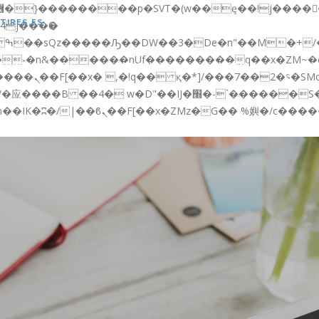
TIRES.ES
:�-�n&������nUf���������q��x�ZM~�
CURSOS GRATIS
SERVICIOS
NOTICIAS
CO
�!� :�s"��
׭�-`������S��9�Dr�ji��EJ߅��gJ�应��