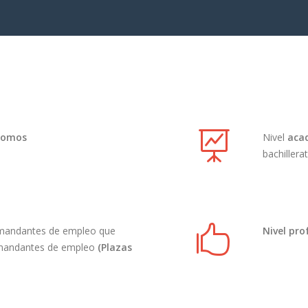
nomos
Nivel
aca
bachillera
andantes de empleo que
Nivel pro
emandantes de empleo
(Plazas