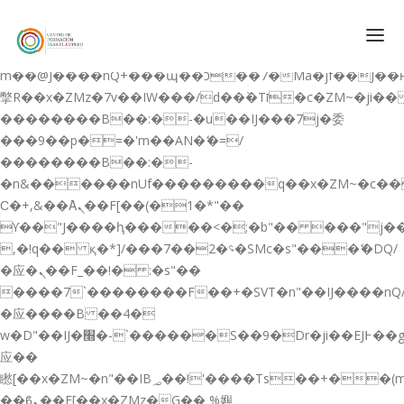
b�>j��)΄��!P�����ԫ��&���;�"k��B�޶�}
��������p�SVT�(w��ę��!j������
��x�;�-
m��@J����nQ+���պ��כ��7�Ma�jf��J��ͱ4j���Ѳ�
撆R��x�ZMz�7v��IW���/d��ٞ�Тז�c�ZM~�ji�� ߒ��sQz�����Ԡ��DW��3�De�n"��M�+/
��������B��:�-�u��IJ���7j�委
CONÓCENOS
���9��p�=�'m��AN�ޭ�=/
��������B��:�-
QUIENES SOMOS
�n&������nUf���������q��x�ZM~�
c�
QUÉ HACEMOS
Ϲ�+,&��Ὰܢ��F[��(�1�*"��
ϒ��"J����ԧ�����<�;�b"�� ���"j�����ܢ��F
CURSOS GRATIS
,�!q�� қ�*]/���؝�2��7�SMc�s"���ޭ�DQ/
SERVICIOS
�应�ܢ��F_��!� :�s"��
����7`��������F��+�SVT�n"��IJ����nQ
PLATAFORMA EDUCATIVA QE
�应����B ��4�
CURSOS DE ESPECIALIZACIÓN
w�D"��IJ�׭�-`������S��9�Dr�ji��EJ߅��gJ�
CERTIFICADOS DE PROFESIONALIDAD
应��
矁[��x�ZM~�n"��IB؃��!'����Тѕ��+��(m��IK�ʭ�/|
PREPARACIÓN GRADUADO EN ESO
��ϐܢ��F[��x�ZMz�G�� %嬩