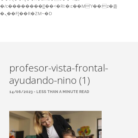
GESTIÓN DE FORMACIÓN EMPRESAS
�/c��������[[��<�RI:�:c��MΎ��:z�졾
�ܢ��F[��R�ZM~�D
NOTICIAS
CONTACTO
CONTACTA CON NOSOTROS
TRABAJA CON NOSOTROS
profesor-vista-frontal-
ACCESO A PLATAFORMAS
ayudando-nino (1)
CAMPUS VIRTUAL FPE
14/06/2023 - LESS THAN A MINUTE READ