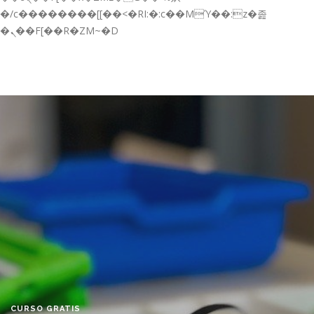
GESTIÓN DE FORMACIÓN EMPRESAS
�/c��������[[��<�RI:�:c��MΎ��:z�졾
�ܢ��F[��R�ZM~�D
NOTICIAS
CONTACTO
CONTACTA CON NOSOTROS
TRABAJA CON NOSOTROS
ACCESO A PLATAFORMAS
CAMPUS VIRTUAL FPE
CURSO GRATIS