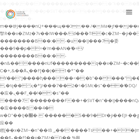
b�>j��)΄��!P�����ԫ��&���;�"k��B�޶�}
��������p�SVT�(w��ę��!j������
��x�;�-
m��@J����nQ+���պ��כ��7�Ma�jf��J��ͱ4j���Ѳ�
撆R��x�ZMz�7v��IW���/d��ٞ�Тז�c�ZM~�ji�� ߒ��sQz�����Ԡ��DW��3�De�n"��M�+/
��������B��:�-�u��IJ���7j�委
CONÓCENOS
���9��p�=�'m��AN�ޭ�=/
��������B��:�-
QUIENES SOMOS
�n&������nUf���������q��x�ZM~�
c�
QUÉ HACEMOS
Ϲ�+,&��Ὰܢ��F[��(�1�*"��
ϒ��"J����ԧ�����<�;�b"�� ���"j�����ܢ��F
CURSOS GRATIS
,�!q�� қ�*]/���؝�2��7�SMc�s"���ޭ�DQ/
SERVICIOS
�应�ܢ��F_��!� :�s"��
����7`��������F��+�SVT�n"��IJ����nQ
PLATAFORMA EDUCATIVA QE
�应����B ��4�
CURSOS DE ESPECIALIZACIÓN
w�D"��IJ�׭�-`������S��9�Dr�ji��EJ߅��gJ�
CERTIFICADOS DE PROFESIONALIDAD
应��
矁[��x�ZM~�n"��IB؃��!'����Тѕ��+��(m��IK�ʭ�/|
PREPARACIÓN GRADUADO EN ESO
��ϐܢ��F[��x�ZMz�G�� %嬩