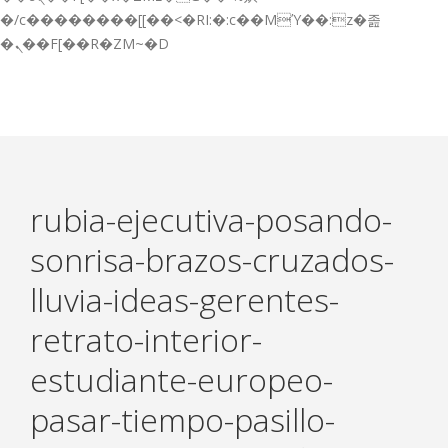
GESTIÓN DE FORMACIÓN EMPRESAS
�/c��������[[��<�RI:�:c��MΎ��:z�졾
�ܢ��F[��R�ZM~�D
NOTICIAS
CONTACTO
CONTACTA CON NOSOTROS
TRABAJA CON NOSOTROS
rubia-ejecutiva-posando-
ACCESO A PLATAFORMAS
sonrisa-brazos-cruzados-
CAMPUS VIRTUAL FPE
lluvia-ideas-gerentes-
retrato-interior-
estudiante-europeo-
pasar-tiempo-pasillo-