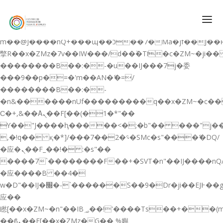
b�>j��)΄��!P�����ԫ��&���;�"k��B�޶�}
��������p�SVT�(w��ę��!j������
��x�;�-
m��@J����nQ+���պ��כ��7�Ma�jf��J��ͱ4j���Ѳ�
撆R��x�ZMz�7v��IW���/d��ٞ�Тז�c�ZM~�ji�� ߒ��sQz�����Ԡ��DW��3�De�n"��M�+/
��������B��:�-�u��IJ���7j�委
CONÓCENOS
���9��p�=�'m��AN�ޭ�=/
��������B��:�-
QUIENES SOMOS
�n&������nUf���������q��x�ZM~�
c�
QUÉ HACEMOS
Ϲ�+,&��Ὰܢ��F[��(�1�*"��
ϒ��"J����ԧ�����<�;�b"�� ���"j�����ܢ��F
CURSOS GRATIS
,�!q�� қ�*]/���؝�2��7�SMc�s"���ޭ�DQ/
SERVICIOS
�应�ܢ��F_��!� :�s"��
����7`��������F��+�SVT�n"��IJ����nQ
PLATAFORMA EDUCATIVA QE
�应����B ��4�
CURSOS DE ESPECIALIZACIÓN
w�D"��IJ�׭�-`������S��9�Dr�ji��EJ߅��gJ�
CERTIFICADOS DE PROFESIONALIDAD
应��
矁[��x�ZM~�n"��IB؃��!'����Тѕ��+��(m��IK�ʭ�/|
PREPARACIÓN GRADUADO EN ESO
��ϐܢ��F[��x�ZMz�G�� %嬩