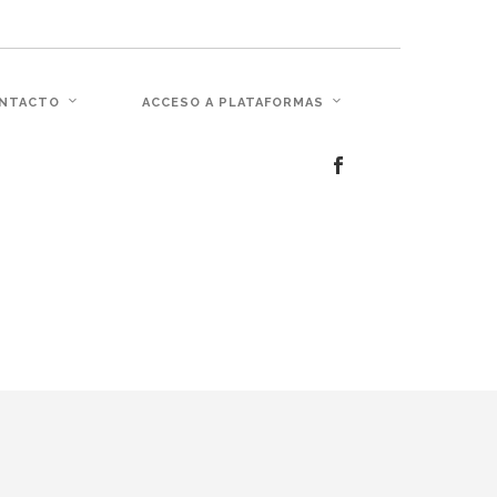
c�� Ϲ�+,&��Ὰܢ��F[��(�1�*"��
NTACTO
ACCESO A PLATAFORMAS