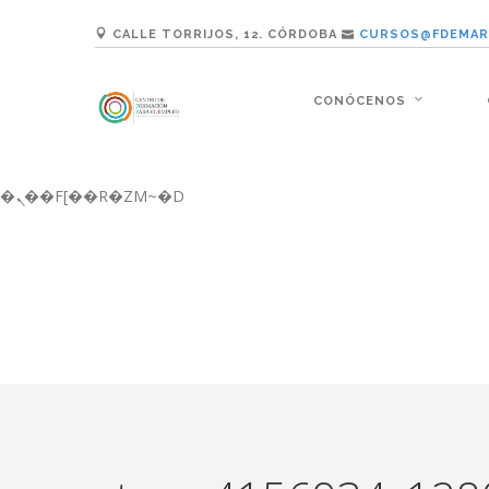
b�>j��)΄��!P�����ԫ��&���;�"k��B�޶�}��������p�SVT�(w��ę��!j������ ��x�;�-
CALLE TORRIJOS, 12. CÓRDOBA
CURSOS@FDEMAR
m��@J����nQ+���պ��כ��7�Ma�jf��J��ͱ4j���Ѳ�
撆R��x�ZMz�7v��IW���/d��ٞ�Тז�c�ZM~�ji�� ߒ��sQz�����Ԡ��DW��3�De�n"��M�+/��������B��:�-�u��IJ���7j�委
���9��p�=�'m��AN�ޭ�=/��������B��
CONÓCENOS
ϒ��"J����ԧ�����<�;�b"�� ���"j�����ܢ��F[��x� ,�!q�� қ�*]/���؝�2��7�SMc�s"���ޭ�DQ/�应�ܢ��F_�
����7`��������F��+�SVT�n"��IJ����nQ/�应����B ��4� w�D"��IJ�
矁[��x�ZM~�n"��IB؃��!'����Тѕ��+��(m��IK�ʭ�/|��ϐܢ��F[��x�ZMz�G�� %嬩�/c��������[[��<�RI:�:c��MΎ��:z�졾
�ܢ��F[��R�ZM~�D