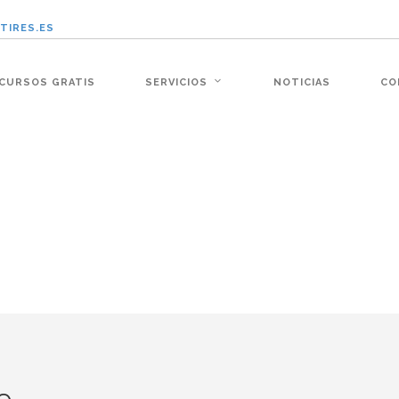
TIRES.ES
:�-�n&������nUf���������q��x�ZM~�
CURSOS GRATIS
SERVICIOS
NOTICIAS
CO
�!� :�s"��
׭�-`������S��9�Dr�ji��EJ߅��gJ�应��