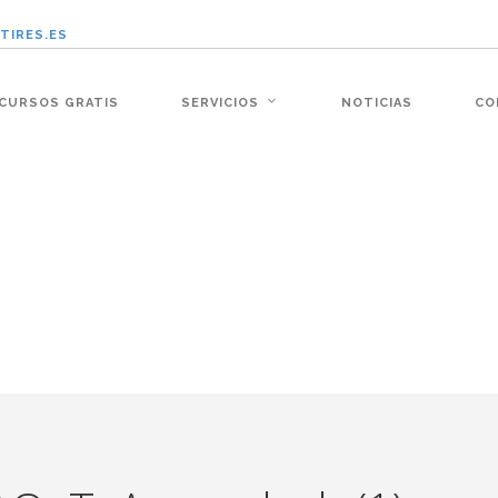
TIRES.ES
:�-�n&������nUf���������q��x�ZM~�
CURSOS GRATIS
SERVICIOS
NOTICIAS
CO
�!� :�s"��
׭�-`������S��9�Dr�ji��EJ߅��gJ�应��