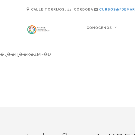
b�>j��)΄��!P�����ԫ��&���;�"k��B�޶�}��������p�SVT�(w��ę��!j������ ��x�;�-
CALLE TORRIJOS, 12. CÓRDOBA
CURSOS@FDEMAR
m��@J����nQ+���պ��כ��7�Ma�jf��J��ͱ4j���Ѳ�
撆R��x�ZMz�7v��IW���/d��ٞ�Тז�c�ZM~�ji�� ߒ��sQz�����Ԡ��DW��3�De�n"��M�+/��������B��:�-�u��IJ���7j�委
���9��p�=�'m��AN�ޭ�=/��������B��
CONÓCENOS
ϒ��"J����ԧ�����<�;�b"�� ���"j�����ܢ��F[��x� ,�!q�� қ�*]/���؝�2��7�SMc�s"���ޭ�DQ/�应�ܢ��F_�
����7`��������F��+�SVT�n"��IJ����nQ/�应����B ��4� w�D"��IJ�
矁[��x�ZM~�n"��IB؃��!'����Тѕ��+��(m��IK�ʭ�/|��ϐܢ��F[��x�ZMz�G�� %嬩�/c��������[[��<�RI:�:c��MΎ��:z�졾
�ܢ��F[��R�ZM~�D