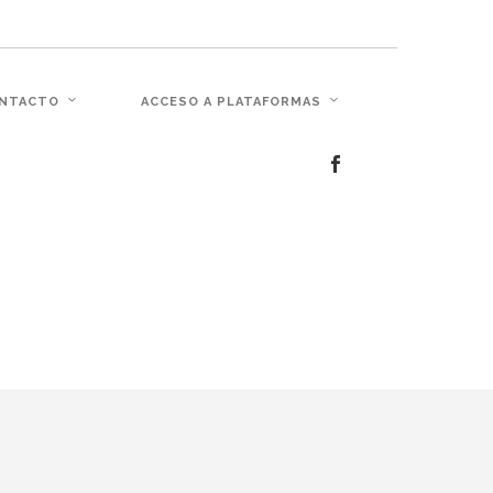
c�� Ϲ�+,&��Ὰܢ��F[��(�1�*"��
NTACTO
ACCESO A PLATAFORMAS