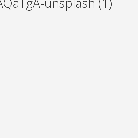
AQaTgA-unsplash (1)