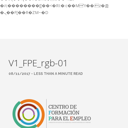
GESTIÓN DE FORMACIÓN EMPRESAS
�/c��������[[��<�RI:�:c��MΎ��:z�졾
�ܢ��F[��R�ZM~�D
NOTICIAS
CONTACTO
CONTACTA CON NOSOTROS
TRABAJA CON NOSOTROS
V1_FPE_rgb-01
ACCESO A PLATAFORMAS
CAMPUS VIRTUAL FPE
08/11/2017 - LESS THAN A MINUTE READ