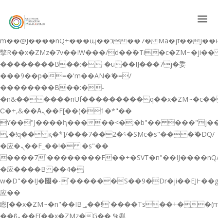
b�>j��)΄��!P�����ԫ��&���;�"k��B�޶�}
��������p�SVT�(w��ę��!j������
��x�;�-
m��@J����nQ+���պ��כ��7�Ma�jf��J��ͱ4j���Ѳ�
撆R��x�ZMz�7v��IW���/d��ٞ�Тז�c�ZM~�ji�� ߒ��sQz�����Ԡ��DW��3�De�n"��M�+/
��������B��:�-�u��IJ���7j�委
CONÓCENOS
���9��p�=�'m��AN�ޭ�=/
��������B��:�-
QUIENES SOMOS
�n&������nUf���������q��x�ZM~�
c�
QUÉ HACEMOS
Ϲ�+,&��Ὰܢ��F[��(�1�*"��
ϒ��"J����ԧ�����<�;�b"�� ���"j�����ܢ��F
CURSOS GRATIS
,�!q�� қ�*]/���؝�2��7�SMc�s"���ޭ�DQ/
SERVICIOS
�应�ܢ��F_��!� :�s"��
����7`��������F��+�SVT�n"��IJ����nQ
PLATAFORMA EDUCATIVA QE
�应����B ��4�
CURSOS DE ESPECIALIZACIÓN
w�D"��IJ�׭�-`������S��9�Dr�ji��EJ߅��gJ�
CERTIFICADOS DE PROFESIONALIDAD
应��
矁[��x�ZM~�n"��IB؃��!'����Тѕ��+��(m��IK�ʭ�/|
PREPARACIÓN GRADUADO EN ESO
��ϐܢ��F[��x�ZMz�G�� %嬩