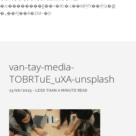
GESTIÓN DE FORMACIÓN EMPRESAS
�/c��������[[��<�RI:�:c��MΎ��:z�졾
�ܢ��F[��R�ZM~�D
NOTICIAS
CONTACTO
CONTACTA CON NOSOTROS
TRABAJA CON NOSOTROS
van-tay-media-
ACCESO A PLATAFORMAS
TOBRTuE_uXA-unsplash
CAMPUS VIRTUAL FPE
13/06/2023 - LESS THAN A MINUTE READ