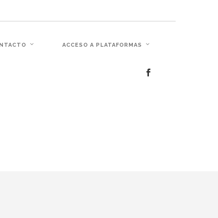
c�� Ϲ�+,&��Ὰܢ��F[��(�1�*"��
NTACTO
ACCESO A PLATAFORMAS