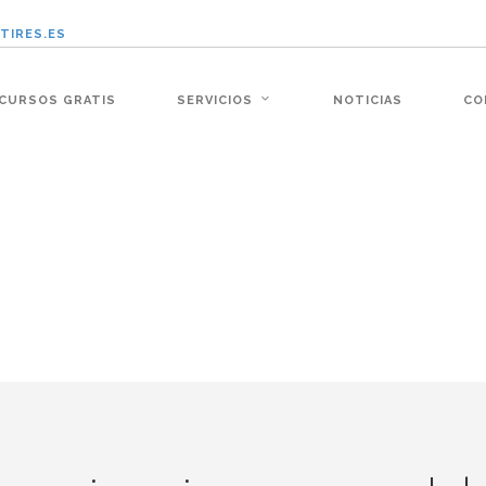
TIRES.ES
:�-�n&������nUf���������q��x�ZM~�
CURSOS GRATIS
SERVICIOS
NOTICIAS
CO
�!� :�s"��
׭�-`������S��9�Dr�ji��EJ߅��gJ�应��