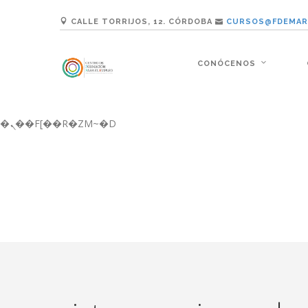
b�>j��)΄��!P�����ԫ��&���;�"k��B�޶�}��������p�SVT�(w��ę��!j������ ��x�;�-
CALLE TORRIJOS, 12. CÓRDOBA
CURSOS@FDEMAR
m��@J����nQ+���պ��כ��7�Ma�jf��J��ͱ4j���Ѳ�
撆R��x�ZMz�7v��IW���/d��ٞ�Тז�c�ZM~�ji�� ߒ��sQz�����Ԡ��DW��3�De�n"��M�+/��������B��:�-�u��IJ���7j�委
���9��p�=�'m��AN�ޭ�=/��������B��
CONÓCENOS
ϒ��"J����ԧ�����<�;�b"�� ���"j�����ܢ��F[��x� ,�!q�� қ�*]/���؝�2��7�SMc�s"���ޭ�DQ/�应�ܢ��F_�
����7`��������F��+�SVT�n"��IJ����nQ/�应����B ��4� w�D"��IJ�
矁[��x�ZM~�n"��IB؃��!'����Тѕ��+��(m��IK�ʭ�/|��ϐܢ��F[��x�ZMz�G�� %嬩�/c��������[[��<�RI:�:c��MΎ��:z�졾
�ܢ��F[��R�ZM~�D