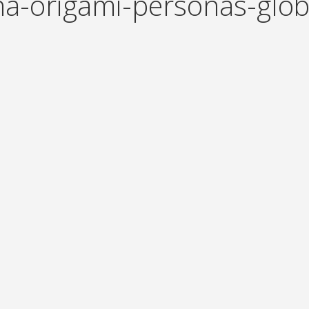
na-origami-personas-glo