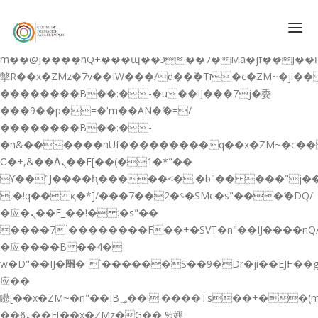
b�>j��)΄��!P�����ԫ��&���;�"k��B�޶�}
��������p�SVT�(w��ę��!j������
��x�;�-
m��@J����nQ+���պ��כ��7�Ma�jf��J��ͱ4j���Ѳ�
撆R��x�ZMz�7v��IW���/d��ٞ�Тז�c�ZM~�ji�� ߒ��sQz�����Ԡ��DW��3�De�n"��M�+/
��������B��:�-�u��IJ���7j�委
CONÓCENOS
���9��p�=�'m��AN�ޭ�=/
��������B��:�-
QUIENES SOMOS
�n&������nUf���������q��x�ZM~�
c�
QUÉ HACEMOS
Ϲ�+,&��Ὰܢ��F[��(�1�*"��
ϒ��"J����ԧ�����<�;�b"�� ���"j�����ܢ��F
CURSOS GRATIS
,�!q�� қ�*]/���؝�2��7�SMc�s"���ޭ�DQ/
SERVICIOS
�应�ܢ��F_��!� :�s"��
����7`��������F��+�SVT�n"��IJ����nQ
PLATAFORMA EDUCATIVA QE
�应����B ��4�
CURSOS DE ESPECIALIZACIÓN
w�D"��IJ�׭�-`������S��9�Dr�ji��EJ߅��gJ�
CERTIFICADOS DE PROFESIONALIDAD
应��
矁[��x�ZM~�n"��IB؃��!'����Тѕ��+��(m��IK�ʭ�/|
PREPARACIÓN GRADUADO EN ESO
��ϐܢ��F[��x�ZMz�G�� %嬩