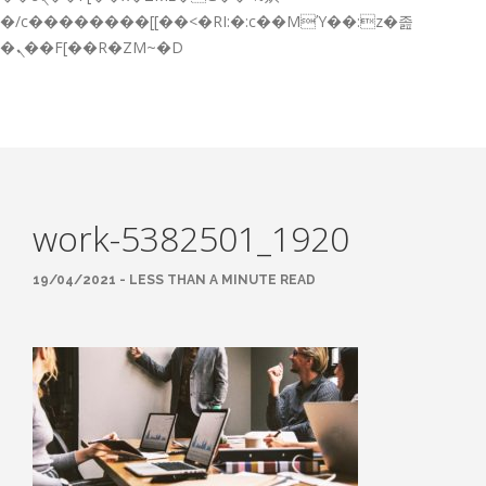
GESTIÓN DE FORMACIÓN EMPRESAS
�/c��������[[��<�RI:�:c��MΎ��:z�졾
�ܢ��F[��R�ZM~�D
NOTICIAS
CONTACTO
CONTACTA CON NOSOTROS
TRABAJA CON NOSOTROS
work-5382501_1920
ACCESO A PLATAFORMAS
CAMPUS VIRTUAL FPE
19/04/2021 - LESS THAN A MINUTE READ