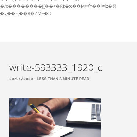
GESTIÓN DE FORMACIÓN EMPRESAS
�/c��������[[��<�RI:�:c��MΎ��:z�졾
�ܢ��F[��R�ZM~�D
NOTICIAS
CONTACTO
CONTACTA CON NOSOTROS
TRABAJA CON NOSOTROS
write-593333_1920_c
ACCESO A PLATAFORMAS
CAMPUS VIRTUAL FPE
20/01/2020 - LESS THAN A MINUTE READ