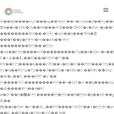
b�>j��)΄��!P�����ԫ��&���;�"k��B�޶�}
��������p�SVT�(w��ę��!j������
��x�;�-
m��@J����nQ+���պ��כ��7�Ma�jf��J��ͱ4j���Ѳ�
撆R��x�ZMz�7v��IW���/d��ٞ�Тז�c�ZM~�ji�� ߒ��sQz�����Ԡ��DW��3�De�n"��M�+/
��������B��:�-�u��IJ���7j�委
CONÓCENOS
���9��p�=�'m��AN�ޭ�=/
��������B��:�-
QUIENES SOMOS
�n&������nUf���������q��x�ZM~�
c�
QUÉ HACEMOS
Ϲ�+,&��Ὰܢ��F[��(�1�*"��
ϒ��"J����ԧ�����<�;�b"�� ���"j�����ܢ��F
CURSOS GRATIS
,�!q�� қ�*]/���؝�2��7�SMc�s"���ޭ�DQ/
SERVICIOS
�应�ܢ��F_��!� :�s"��
����7`��������F��+�SVT�n"��IJ����nQ
PLATAFORMA EDUCATIVA QE
�应����B ��4�
CURSOS DE ESPECIALIZACIÓN
w�D"��IJ�׭�-`������S��9�Dr�ji��EJ߅��gJ�
CERTIFICADOS DE PROFESIONALIDAD
应��
矁[��x�ZM~�n"��IB؃��!'����Тѕ��+��(m��IK�ʭ�/|
PREPARACIÓN GRADUADO EN ESO
��ϐܢ��F[��x�ZMz�G�� %嬩