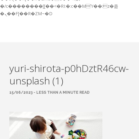
GESTIÓN DE FORMACIÓN EMPRESAS
�/c��������[[��<�RI:�:c��MΎ��:z�졾
�ܢ��F[��R�ZM~�D
NOTICIAS
CONTACTO
CONTACTA CON NOSOTROS
TRABAJA CON NOSOTROS
yuri-shirota-p0hDztR46cw-
ACCESO A PLATAFORMAS
unsplash (1)
CAMPUS VIRTUAL FPE
15/06/2023 - LESS THAN A MINUTE READ