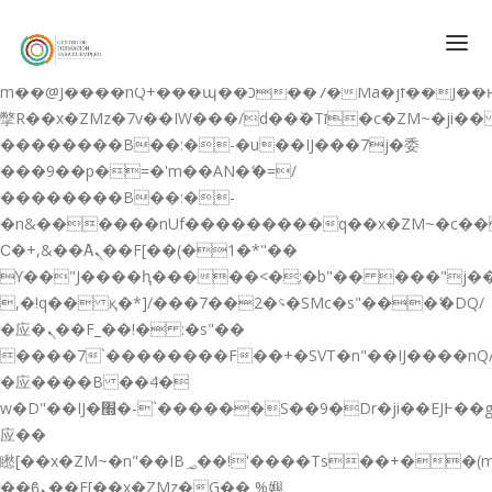
b�>j��)΄��!P�����ԫ��&���;�"k��B�޶�}
��������p�SVT�(w��ę��!j������
��x�;�-
m��@J����nQ+���պ��כ��7�Ma�jf��J��ͱ4j���Ѳ�
撆R��x�ZMz�7v��IW���/d��ٞ�Тז�c�ZM~�ji�� ߒ��sQz�����Ԡ��DW��3�De�n"��M�+/
��������B��:�-�u��IJ���7j�委
CONÓCENOS
���9��p�=�'m��AN�ޭ�=/
��������B��:�-
QUIENES SOMOS
�n&������nUf���������q��x�ZM~�
c�
QUÉ HACEMOS
Ϲ�+,&��Ὰܢ��F[��(�1�*"��
ϒ��"J����ԧ�����<�;�b"�� ���"j�����ܢ��F
CURSOS GRATIS
,�!q�� қ�*]/���؝�2��7�SMc�s"���ޭ�DQ/
SERVICIOS
�应�ܢ��F_��!� :�s"��
����7`��������F��+�SVT�n"��IJ����nQ
PLATAFORMA EDUCATIVA QE
�应����B ��4�
CURSOS DE ESPECIALIZACIÓN
w�D"��IJ�׭�-`������S��9�Dr�ji��EJ߅��gJ�
CERTIFICADOS DE PROFESIONALIDAD
应��
矁[��x�ZM~�n"��IB؃��!'����Тѕ��+��(m��IK�ʭ�/|
PREPARACIÓN GRADUADO EN ESO
��ϐܢ��F[��x�ZMz�G�� %嬩