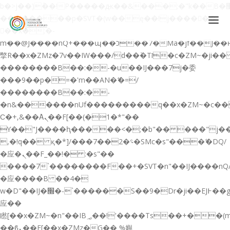
b�>j��)΄��!P�����ԫ��&���;�"k��B�޶�}
��������p�SVT�(w��ę��!j������
��x�;�-
m��@J����nQ+���պ��כ��7�Ma�jf��J��ͱ4j���Ѳ�
撆R��x�ZMz�7v��IW���/d��ٞ�Тז�c�ZM~�ji�� ߒ��sQz�����Ԡ��DW��3�De�n"��M�+/
��������B��:�-�u��IJ���7j�委
CONÓCENOS
���9��p�=�'m��AN�ޭ�=/
��������B��:�-
QUIENES SOMOS
�n&������nUf���������q��x�ZM~�
c�
QUÉ HACEMOS
Ϲ�+,&��Ὰܢ��F[��(�1�*"��
ϒ��"J����ԧ�����<�;�b"�� ���"j�����ܢ��F
CURSOS GRATIS
,�!q�� қ�*]/���؝�2��7�SMc�s"���ޭ�DQ/
SERVICIOS
�应�ܢ��F_��!� :�s"��
����7`��������F��+�SVT�n"��IJ����nQ
PLATAFORMA EDUCATIVA QE
�应����B ��4�
CURSOS DE ESPECIALIZACIÓN
w�D"��IJ�׭�-`������S��9�Dr�ji��EJ߅��gJ�
CERTIFICADOS DE PROFESIONALIDAD
应��
矁[��x�ZM~�n"��IB؃��!'����Тѕ��+��(m��IK�ʭ�/|
PREPARACIÓN GRADUADO EN ESO
��ϐܢ��F[��x�ZMz�G�� %嬩