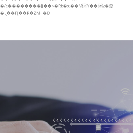
GESTIÓN DE FORMACIÓN EMPRESAS
�/c��������[[��<�RI:�:c��MΎ��:z�졾
�ܢ��F[��R�ZM~�D
NOTICIAS
CONTACTO
CONTACTA CON NOSOTROS
TRABAJA CON NOSOTROS
ACCESO A PLATAFORMAS
CAMPUS VIRTUAL FPE