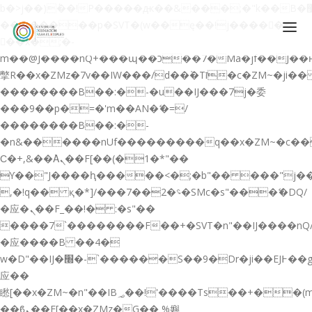
b�>j��)΄��!P�����ԫ��&���;�"k��B�޶�}
��������p�SVT�(w��ę��!j������
��x�;�-
m��@J����nQ+���պ��כ��7�Ma�jf��J��ͱ4j���Ѳ�
撆R��x�ZMz�7v��IW���/d��ٞ�Тז�c�ZM~�ji�� ߒ��sQz�����Ԡ��DW��3�De�n"��M�+/
��������B��:�-�u��IJ���7j�委
CONÓCENOS
���9��p�=�'m��AN�ޭ�=/
��������B��:�-
QUIENES SOMOS
�n&������nUf���������q��x�ZM~�
c�
QUÉ HACEMOS
Ϲ�+,&��Ὰܢ��F[��(�1�*"��
ϒ��"J����ԧ�����<�;�b"�� ���"j�����ܢ��F
CURSOS GRATIS
,�!q�� қ�*]/���؝�2��7�SMc�s"���ޭ�DQ/
SERVICIOS
�应�ܢ��F_��!� :�s"��
����7`��������F��+�SVT�n"��IJ����nQ
PLATAFORMA EDUCATIVA QE
�应����B ��4�
CURSOS DE ESPECIALIZACIÓN
w�D"��IJ�׭�-`������S��9�Dr�ji��EJ߅��gJ�
CERTIFICADOS DE PROFESIONALIDAD
应��
矁[��x�ZM~�n"��IB؃��!'����Тѕ��+��(m��IK�ʭ�/|
PREPARACIÓN GRADUADO EN ESO
��ϐܢ��F[��x�ZMz�G�� %嬩