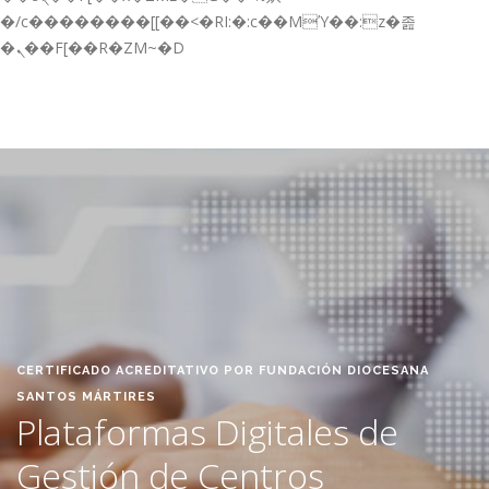
GESTIÓN DE FORMACIÓN EMPRESAS
�/c��������[[��<�RI:�:c��MΎ��:z�졾
�ܢ��F[��R�ZM~�D
NOTICIAS
CONTACTO
CONTACTA CON NOSOTROS
TRABAJA CON NOSOTROS
ACCESO A PLATAFORMAS
CAMPUS VIRTUAL FPE
CERTIFICADO ACREDITATIVO POR FUNDACIÓN DIOCESANA
SANTOS MÁRTIRES
Plataformas Digitales de
Gestión de Centros